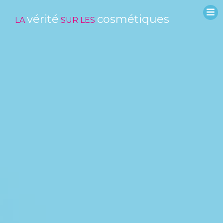
vérité
cosmétiques
LA
SUR LES